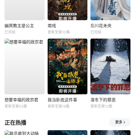
幽冥教主是公主
南戏
忘川花未央
已完结
更新至第10集
已完结
想要幸福的政宗君
我当卧底这件事
凛冬下的罪恶
更新至第05集
更新至第18集
更新至第12集
正在热播
更多