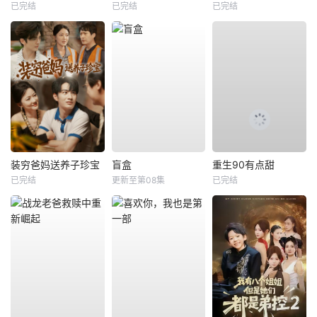
已完结
已完结
已完结
装穷爸妈送养子珍宝
盲盒
重生90有点甜
已完结
更新至第08集
已完结