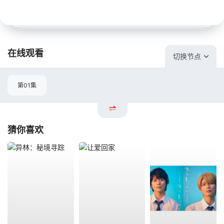
在线观看
切换节点
第01集
猜你喜欢