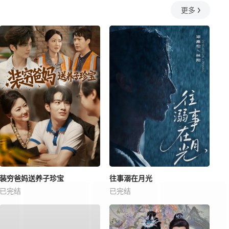
更多
装穷爸妈送养子珍宝
往事溺在月光
已完结
已完结