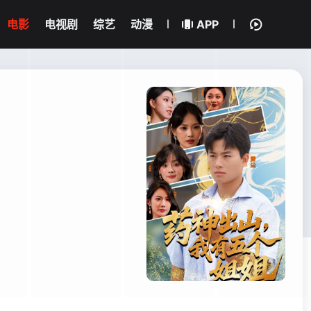
电影
电视剧
综艺
动漫
APP