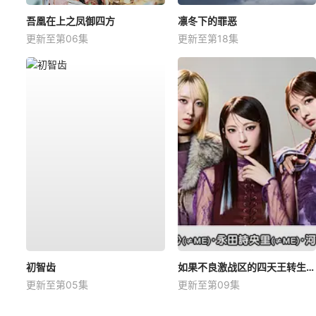
吾凰在上之凤御四方
凛冬下的罪恶
更新至第06集
更新至第18集
初智齿
如果不良激战区的四天王转生成了偶像团体？
更新至第05集
更新至第09集