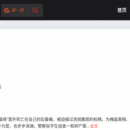
首页
搜一搜
钊
猫哥”意外死亡在自己的后备箱，被迫接过洗钱集团的权柄。为掩盖真相
为营，也步步深渊。警察张亨在追查一桩碎尸案...
全文