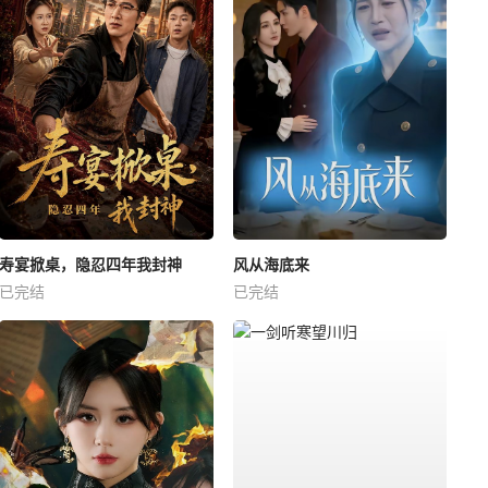
寿宴掀桌，隐忍四年我封神
风从海底来
已完结
已完结