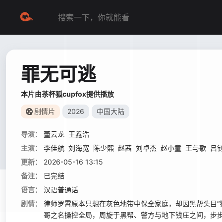
罪无可逃
本片由茶杯狐cupfox提供播放
剧情片
2026
中国大陆
导演：
董云龙
王鑫浩
主演：
李佳航
刘海宽
陈少熙
赵茜
刘卓杰
赵小童
王与歌
吕
更新：
2026-05-16 13:15
备注：
已完结
语言：
汉语普通话
剧情：
律师罗霄原本只想在灰色地带中保全家庭，却因黑帮头目“
哥之名操控全局，周旋于黑帮、警方与地下钱庄之间，步步