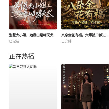
别惹大小姐，她靠山是哮天犬
八朵金花有福，六零猎户爹进山挖宝藏
已完结
已完结
正在热播