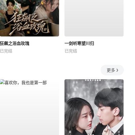
狂飙之浴血玫瑰
一剑听寒望川归
已完结
已完结
更多