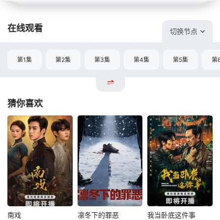
在线观看
切换节点
第1集
第2集
第3集
第4集
第5集
第
猜你喜欢
南戏
凛冬下的罪恶
我当卧底这件事