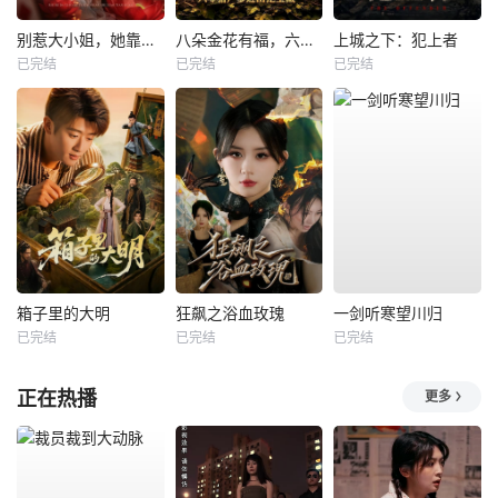
别惹大小姐，她靠山是哮天犬
八朵金花有福，六零猎户爹进山挖宝藏
上城之下：犯上者
已完结
已完结
已完结
箱子里的大明
狂飙之浴血玫瑰
一剑听寒望川归
已完结
已完结
已完结
正在热播
更多