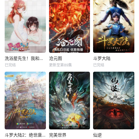
洗浴屋先生！我和那家伙在女浴池！？
沧元图
斗罗大陆
已完结
更新至第89集
已完结
斗罗大陆2：绝世唐门
完美世界
仙逆