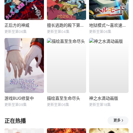
正后方的神威
擅长逃跑的殿下第二季
地狱模式～喜欢速通游戏的玩家在废设定异世界无双～第2季
更新至第06集
更新至第04集
更新至第06集
游戏BUG修复中
描绘直至生命尽头
神之水滴动画版
更新至第09集
更新至第06集
更新至第18集
正在热播
更多