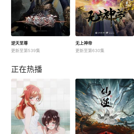
逆天至尊
无上神帝
更新至第539集
更新至第630集
正在热播