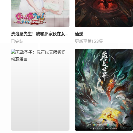
洗浴屋先生！我和那家伙在女浴池！？
仙逆
已完结
更新至第153集