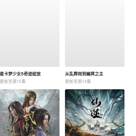
星卡梦少女5奇迹绽放
从乱葬岗到幽冥之主
更新至第15集
更新至第14集