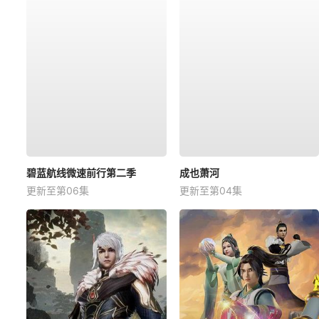
碧蓝航线微速前行第二季
成也萧河
更新至第06集
更新至第04集