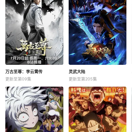
万古至尊：李云霄传
灵武大陆
更新至第09集
更新至第205集