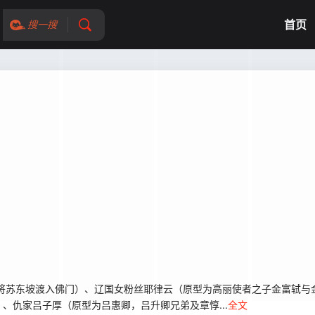
首页
搜一搜
将苏东坡渡入佛门）、辽国女粉丝耶律云（原型为高丽使者之子金富轼与
、仇家吕子厚（原型为吕惠卿，吕升卿兄弟及章惇...
全文