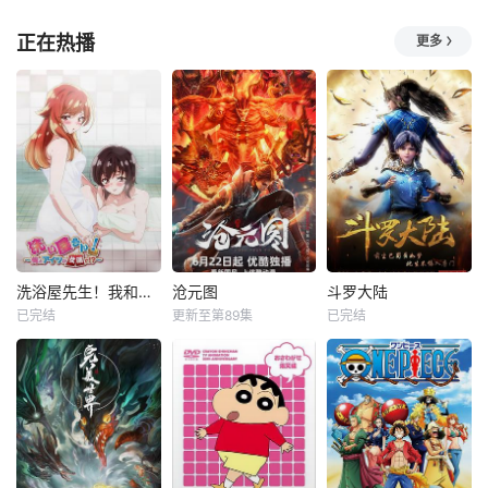
正在热播
更多
洗浴屋先生！我和那家伙在女浴池！？
沧元图
斗罗大陆
已完结
更新至第89集
已完结