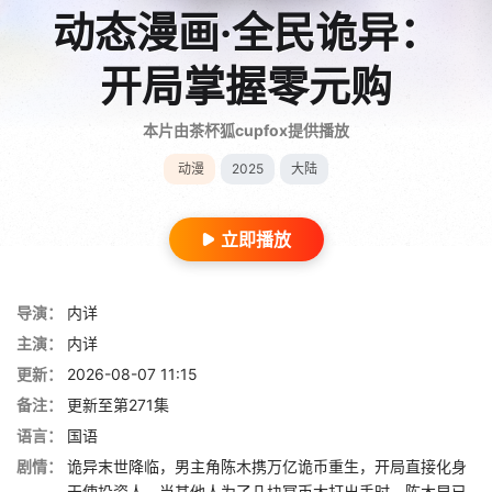
动态漫画·全民诡异：
开局掌握零元购
本片由茶杯狐cupfox提供播放
动漫
2025
大陆
立即播放
导演：
内详
主演：
内详
更新：
2026-08-07 11:15
备注：
更新至第271集
语言：
国语
剧情：
诡异末世降临，男主角陈木携万亿诡币重生，开局直接化身
天使投资人，当其他人为了几块冥币大打出手时，陈木早已