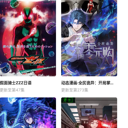
假面骑士ZZZ日语
动态漫画·全民诡异：开局掌握零元购
更新至第47集
更新至第273集