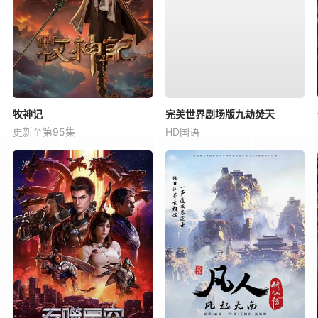
牧神记
完美世界剧场版九劫焚天
更新至第95集
HD国语