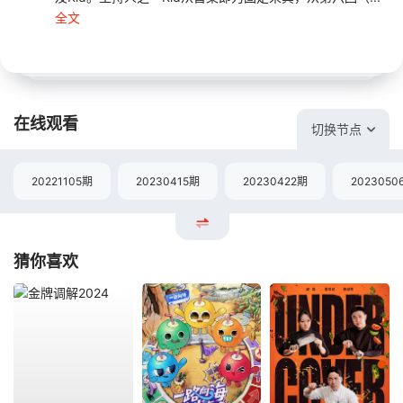
全文
在线观看
切换节点
20221105期
20230415期
20230422期
2023050
猜你喜欢