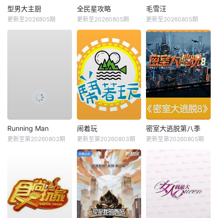
型男大主厨
全民星攻略
毛雪汪
更新至2026805期
更新至20260805期
更新至20260805期
Running Man
闹着玩
密室大逃脱第八季
更新至第20260802期
更新至第20260803期
更新至第20260805期