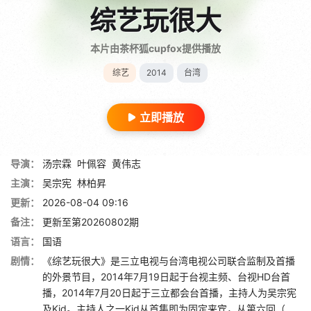
综艺玩很大
本片由茶杯狐cupfox提供播放
综艺
2014
台湾
立即播放
导演：
汤宗霖
叶佩容
黄伟志
主演：
吴宗宪
林柏昇
更新：
2026-08-04 09:16
备注：
更新至第20260802期
语言：
国语
剧情：
《综艺玩很大》是三立电视与台湾电视公司联合监制及首播
的外景节目，2014年7月19日起于台视主频、台视HD台首
播，2014年7月20日起于三立都会台首播，主持人为吴宗宪
及Kid。主持人之一Kid从首集即为固定来宾，从第六回（...