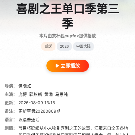
喜剧之王单口季第三
季
本片由茶杯狐cupfox提供播放
综艺
2026
中国大陆
立即播放
导演：
谭晓虹
主演：
庞博
郭麒麟
黄渤
马思纯
更新：
2026-08-09 13:15
备注：
更新至第20260809期
语言：
汉语普通话
剧情：
节目将延续从小人物到喜剧之王的故事，汇聚来自全国各地
脱口秀俱乐部的优秀单口喜剧演员和漫才组合。每一位“小人