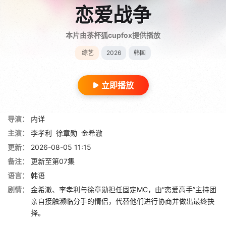
恋爱战争
本片由茶杯狐cupfox提供播放
综艺
2026
韩国
立即播放
导演：
内详
主演：
李孝利
徐章勋
金希澈
更新：
2026-08-05 11:15
备注：
更新至第07集
语言：
韩语
剧情：
金希澈、李孝利与徐章勋担任固定MC，由“恋爱高手”主持团
亲自接触濒临分手的情侣，代替他们进行协商并做出最终抉
择。