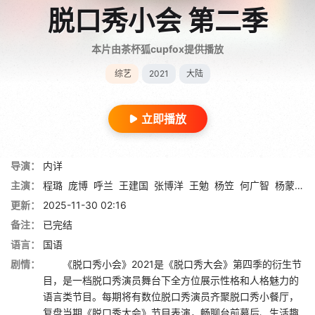
脱口秀小会 第二季
本片由茶杯狐cupfox提供播放
综艺
2021
大陆
立即播放
导演：
内详
主演：
程璐
庞博
呼兰
王建国
张博洋
王勉
杨笠
何广智
杨蒙恩
更新：
2025-11-30 02:16
备注：
已完结
语言：
国语
剧情：
《脱口秀小会》2021是《脱口秀大会》第四季的衍生节
目，是一档脱口秀演员舞台下全方位展示性格和人格魅力的
语言类节目。每期将有数位脱口秀演员齐聚脱口秀小餐厅，
复盘当期《脱口秀大会》节目表演，畅聊台前幕后、生活趣