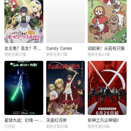
女主角？圣女？不，我是杂役女仆（自豪）！
Candy Caries
动起来！从前有只猫
更新至第07集
更新至第17集
更新至第43集
星球大战：幻境 — 第九个绝地武士
天是红河岸
斩神之凡尘神域Ⅱ
已完结
更新至第05集
更新至第09集