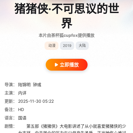
猪猪侠·不可思议的世
界
本片由茶杯狐cupfox提供播放
动漫
2019
大陆
立即播放
导演：
陆锦明
钟彧
主演：
内详
更新：
2025-11-30 05:22
备注：
HD
语言：
国语
剧情：
第五部《猪猪侠》大电影讲述了从小就喜爱猪猪侠的少
女吉祥，由于学业的压力与父母产生矛盾，正当她伤心难过