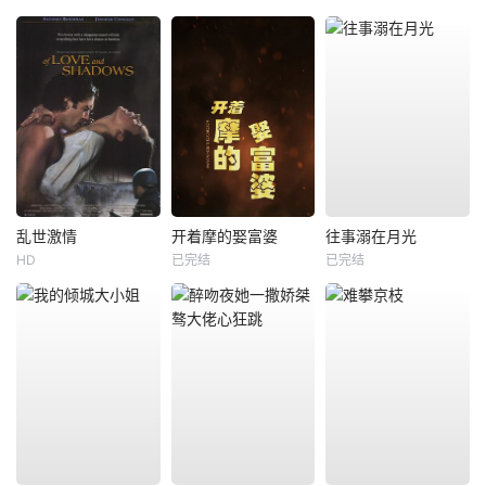
乱世激情
开着摩的娶富婆
往事溺在月光
HD
已完结
已完结