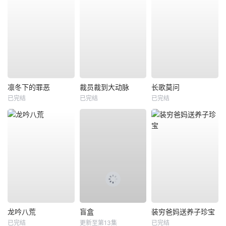
凛冬下的罪恶
裁员裁到大动脉
长歌莫问
已完结
已完结
已完结
龙吟八荒
盲盒
装穷爸妈送养子珍宝
已完结
更新至第13集
已完结