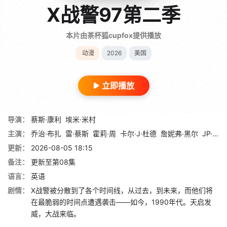
X战警97第二季
本片由茶杯狐cupfox提供播放
动漫
2026
美国
立即播放
导演：
蔡斯·康利
埃米·米村
主演：
乔治·布扎
雷·蔡斯
霍莉·周
卡尔·J·杜德
詹妮弗·黑尔
JP·卡利亚赫
更新：
2026-08-05 18:15
备注：
更新至第08集
语言：
英语
剧情：
X战警被分散到了各个时间线，从过去，到未来，而他们将
在最脆弱的时间点遭遇袭击——如今，1990年代。天启发
威，大战来临。