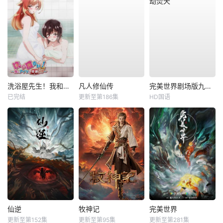
洗浴屋先生！我和那家伙在女浴池！？
凡人修仙传
完美世界剧场版九劫焚天
已完结
更新至第186集
HD国语
仙逆
牧神记
完美世界
更新至第152集
更新至第95集
更新至第281集