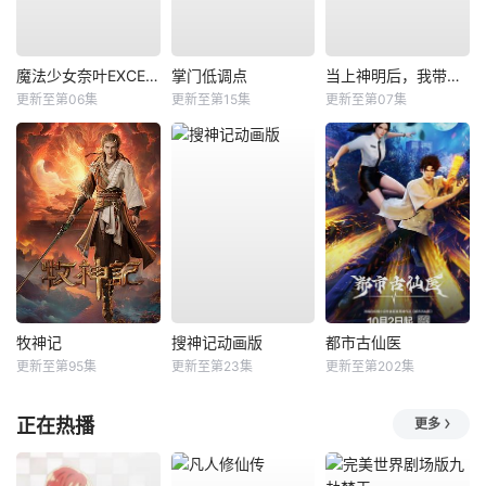
魔法少女奈叶EXCEEDS Gun Blaze Vengeance
掌门低调点
当上神明后，我带着信徒干翻了废土
更新至第06集
更新至第15集
更新至第07集
牧神记
搜神记动画版
都市古仙医
更新至第95集
更新至第23集
更新至第202集
正在热播
更多