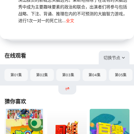
秀中成为主要趣味要素的政治和联合，出演者们将参与包括
战略、下注、背诵、推理在内的不可预测的大脑智力游戏，
进行1次一对一的死亡比...
全文
在线观看
切换节点
第01集
第02集
第03集
第04集
第05集
猜你喜欢