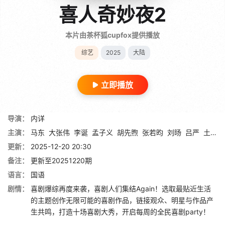
喜人奇妙夜2
本片由茶杯狐cupfox提供播放
综艺
2025
大陆
立即播放
导演：
内详
主演：
马东
大张伟
李诞
孟子义
胡先煦
张若昀
刘旸
吕严
土豆
更新：
2025-12-20 20:30
备注：
更新至20251220期
语言：
国语
剧情：
喜剧爆综再度来袭，喜剧人们集结Again！选取最贴近生活
的主题创作无限可能的喜剧作品，链接观众、明星与作品产
生共鸣，打造十场喜剧大秀，开启每周的全民喜剧party！