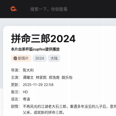
拼命三郎2024
本片由茶杯狐cupfox提供播放
剧情片
2024
大陆
导演：
陈大利
主演：
谭耀文
林家熙
郑浩南
姚乐怡
更新：
2025-11-29 22:58
备注：
HD
语言：
粤语
剧情：
不再风光的江湖老大石三郎，重遇多年没见的儿子后，意
父亲，成就新的拼命三郎。