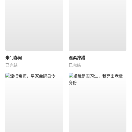
朱门春闺
温柔狩猎
已完结
已完结