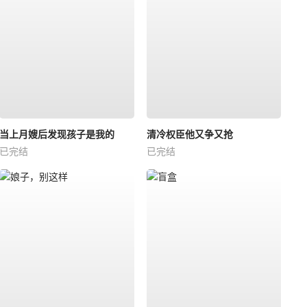
当上月嫂后发现孩子是我的
清冷权臣他又争又抢
已完结
已完结