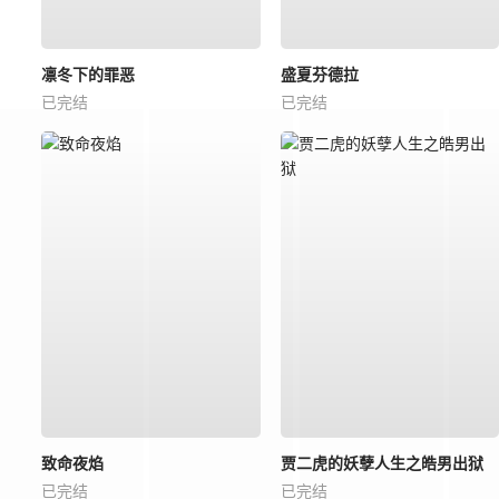
凛冬下的罪恶
盛夏芬德拉
已完结
已完结
致命夜焰
贾二虎的妖孽人生之皓男出狱
已完结
已完结