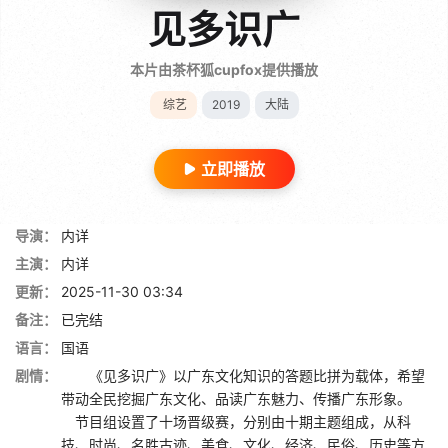
见多识广
本片由茶杯狐cupfox提供播放
综艺
2019
大陆
立即播放
导演：
内详
主演：
内详
更新：
2025-11-30 03:34
备注：
已完结
语言：
国语
剧情：
《见多识广》以广东文化知识的答题比拼为载体，希望
带动全民挖掘广东文化、品读广东魅力、传播广东形象。
节目组设置了十场晋级赛，分别由十期主题组成，从科
技、时尚、名胜古迹、美食、文化、经济、民俗、历史等方