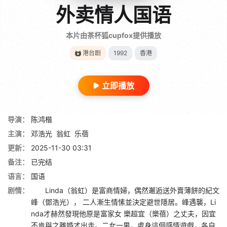
外卖情人国语
本片由茶杯狐cupfox提供播放
港台剧
1992
香港
立即播放
导演：
陈鸿楷
主演：
邓浩光
翁虹
乐蓓
更新：
2025-11-30 03:31
备注：
已完结
语言：
国语
剧情：
Linda（翁虹）是富商情婦，偶然邂逅送外賣薄餅的紀文
峰（鄧浩光）， 二人漸生情愫並決定避世隱居。峰遇襲，Li
nda才赫然發現他原是富家女 樂超宜（樂蓓）之丈夫，因宜
不肯與之離婚才出走。二女一男，處身這個感情遊戲，各自