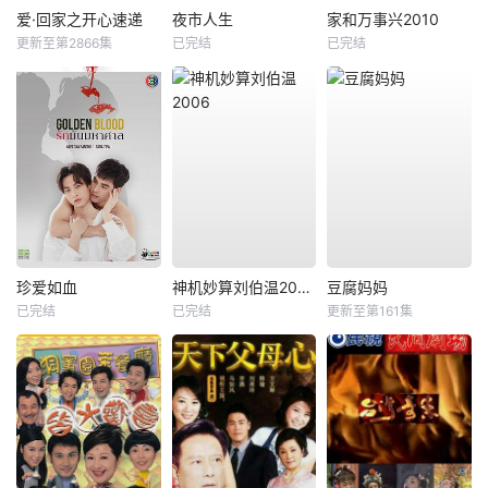
爱·回家之开心速递
夜市人生
家和万事兴2010
更新至第2866集
已完结
已完结
珍爱如血
神机妙算刘伯温2006
豆腐妈妈
已完结
已完结
更新至第161集