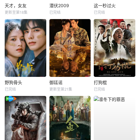
天才，女友
潜伏2009
这一秒过火
更新至第18集
已完结
已完结
野狗骨头
御廷谣
打狗棍
已完结
更新至第21集
已完结