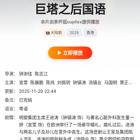
巨塔之后国语
本片由茶杯狐cupfox提供播放
大陆剧
2025
香港
立即播放
导演：
钟澍佳
陈志江
主演：
宣萱
陈展鹏
陈炜
刘佩玥
钟镇涛
汤镇业
马国明
萧正楠
吴
更新：
2025-11-29 22:44
备注：
已完结
语言：
粤语
剧情：
明塱集团主席王进涛（钟镇涛 饰）与著名心脏外科医生董一
妍（宣萱 饰）在欧洲举行了一场豪华婚礼，婚礼过后，进涛
与两名儿子及孙儿在意外中丧生。这场悲剧让王家及集团陷
入混乱，进涛的宿敌柯永成（汤镇业 饰）更企图伺机夺取明