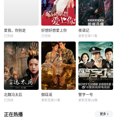
爱我，你别走
好想好想爱上你
夜语记
已完结
已完结
更新至第17集
北魏冯太后
御廷谣
警字一号
已完结
更新至第21集
更新至第28集
正在热播
更多