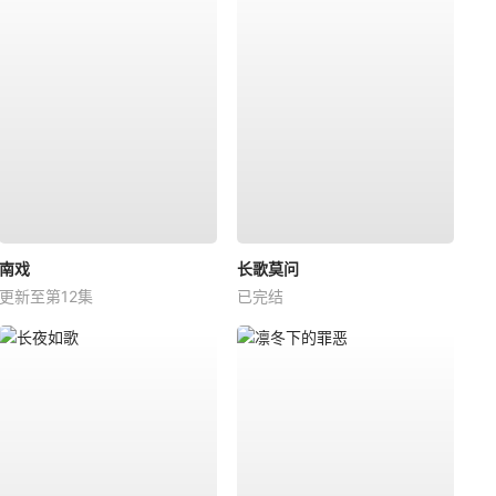
南戏
长歌莫问
更新至第12集
已完结