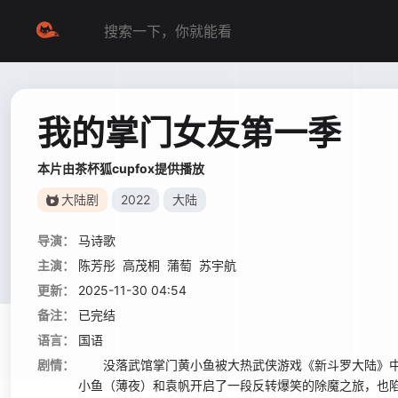
我的掌门女友第一季
本片由茶杯狐cupfox提供播放
大陆剧
2022
大陆
导演：
马诗歌
主演：
陈芳彤
高茂桐
蒲萄
苏宇航
更新：
2025-11-30 04:54
备注：
已完结
语言：
国语
剧情：
没落武馆掌门黄小鱼被大热武侠游戏《新斗罗大陆》中的
小鱼（薄夜）和袁帆开启了一段反转爆笑的除魔之旅，也陷入更