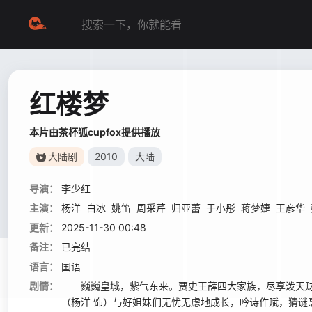
红楼梦
本片由茶杯狐cupfox提供播放
大陆剧
2010
大陆
导演：
李少红
主演：
杨洋
白冰
姚笛
周采芹
归亚蕾
于小彤
蒋梦婕
王彦华
更新：
2025-11-30 00:48
备注：
已完结
语言：
国语
剧情：
巍巍皇城，紫气东来。贾史王薛四大家族，尽享泼天财
（杨洋 饰）与好姐妹们无忧无虑地成长，吟诗作赋，猜谜烹