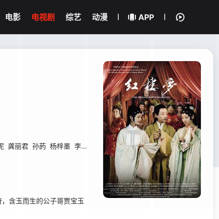
电影
电视剧
综艺
动漫
APP
妮
龚丽君
孙菂
杨梓墨
李艳
程媛媛
蔡飞雨
杨幂
李沁
张君钰
叶琳
，含玉而生的公子哥贾宝玉