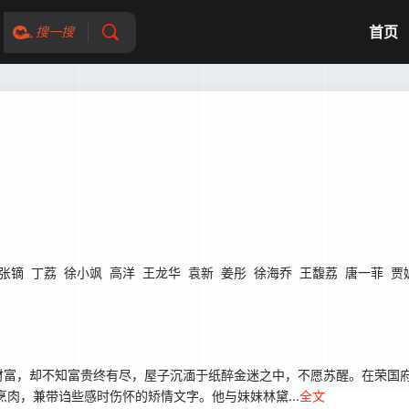
首页
搜一搜
张镝
丁荔
徐小飒
高洋
王龙华
袁新
姜彤
徐海乔
王馥荔
唐一菲
贾
富，却不知富贵终有尽，屋子沉湎于纸醉金迷之中，不愿苏醒。在荣国府
肉，兼带诌些感时伤怀的矫情文字。他与妹妹林黛...
全文