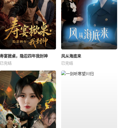
寿宴掀桌，隐忍四年我封神
风从海底来
已完结
已完结