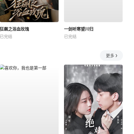
狂飙之浴血玫瑰
一剑听寒望川归
已完结
已完结
更多