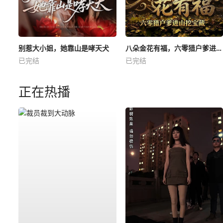
别惹大小姐，她靠山是哮天犬
八朵金花有福，六零猎户爹进山挖宝藏
已完结
已完结
正在热播