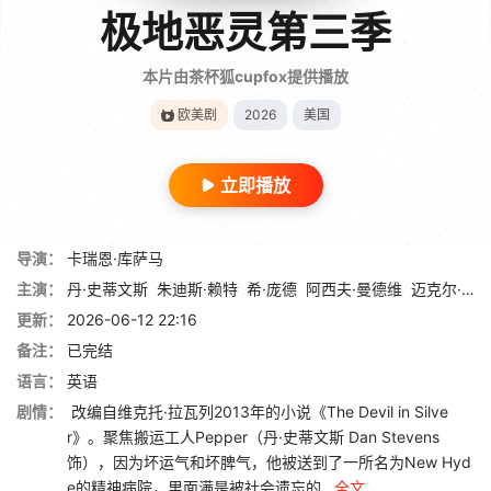
极地恶灵第三季
本片由茶杯狐cupfox提供播放
欧美剧
2026
美国
立即播放
导演：
卡瑞恩·库萨马
主演：
丹·史蒂文斯
朱迪斯·赖特
希·庞德
阿西夫·曼德维
迈克尔·阿伦诺夫
更新：
2026-06-12 22:16
备注：
已完结
语言：
英语
剧情：
改编自维克托·拉瓦列2013年的小说《The Devil in Silve
r》。聚焦搬运工人Pepper（丹·史蒂文斯 Dan Stevens
饰），因为坏运气和坏脾气，他被送到了一所名为New Hyd
e的精神病院，里面满是被社会遗忘的...
全文