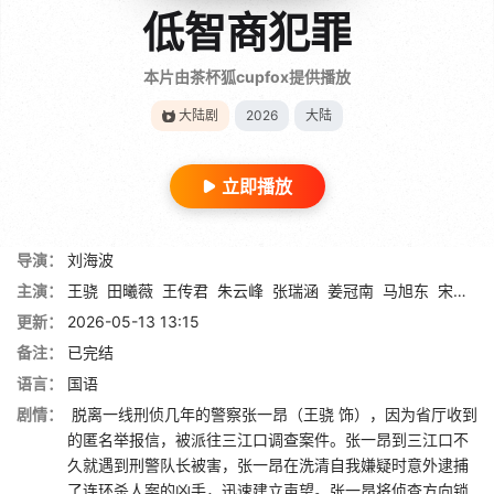
低智商犯罪
本片由茶杯狐cupfox提供播放
大陆剧
2026
大陆
立即播放
导演：
刘海波
主演：
王骁
田曦薇
王传君
朱云峰
张瑞涵
姜冠南
马旭东
宋郁河
更新：
2026-05-13 13:15
备注：
已完结
语言：
国语
剧情：
脱离一线刑侦几年的警察张一昂（王骁 饰），因为省厅收到
的匿名举报信，被派往三江口调查案件。张一昂到三江口不
久就遇到刑警队长被害，张一昂在洗清自我嫌疑时意外逮捕
了连环杀人案的凶手，迅速建立声望。张一昂将侦查方向锁