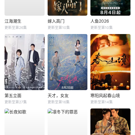
江海潮生
嫁入高门
人鱼2026
更新至第26集
更新至第10集
更新至第10集
第五立面
天才，女友
寒阳风起春山境
更新至第27集
更新至第16集
更新至第14集