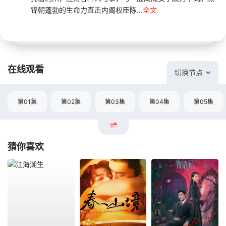
锦朝蓬勃的生命力直击内阁权臣陈...
全文
在线观看
切换节点
第01集
第02集
第03集
第04集
第05集
猜你喜欢