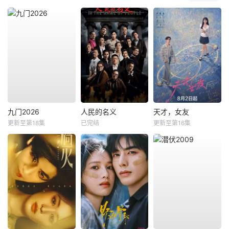
九门2026
人民的名义
天才，女友
更新至第18集
已完结
更新至第16集