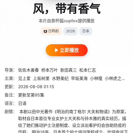
风，带有香气
本片由茶杯狐cupfox提供播放
日韩剧
2026
日本
立即播放
导演：
佐佐木善春
桥本万叶
新田真三
松本仁志
主演：
见上爱
上坂树里
水野美纪
早坂美海
小林隆
小林虎之介
津
更新：
2026-08-08 01:15
备注：
更新至第95集
语言：
日语
剧情：
本剧以田中光著作《明治的南丁格尔 大关和物语》为原案，
取材自日本首位专业女护士大关和与铃木雅的真实经历，描
绘了她们推动护士注册制度、设立派出看护妇会协助防疫的
历程。 明治18年，日本首个护士培训学校成立。坎坷命运下