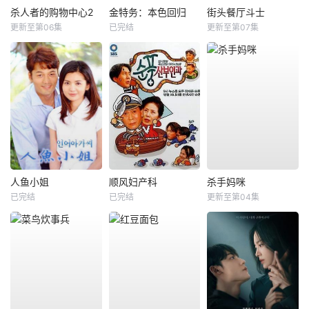
杀人者的购物中心2
金特务：本色回归
街头餐厅斗士
更新至第06集
已完结
更新至第07集
人鱼小姐
顺风妇产科
杀手妈咪
已完结
已完结
更新至第04集