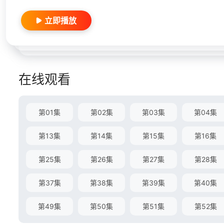
立即播放
在线观看
第01集
第02集
第03集
第04集
第13集
第14集
第15集
第16集
第25集
第26集
第27集
第28集
第37集
第38集
第39集
第40集
第49集
第50集
第51集
第52集