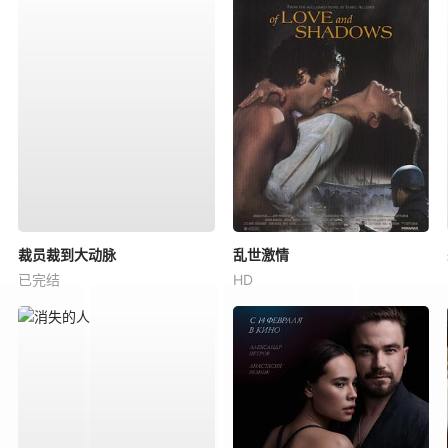
裁员裁到大动脉
乱世激情
已完结
HD