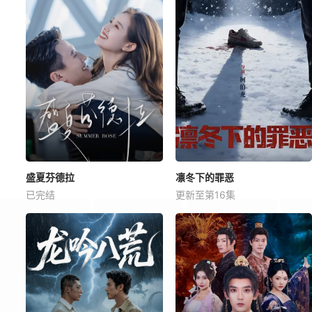
盛夏芬德拉
凛冬下的罪恶
已完结
更新至第16集