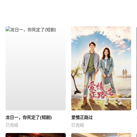
龙日一，你死定了(短剧)
爱情正路过
已完结
已完结