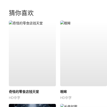
猜你喜欢
奇怪的零食店钱天堂
眼眸
HD中字
HD中字