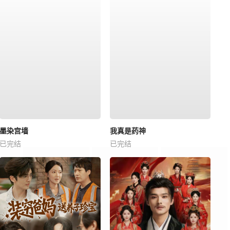
墨染宫墙
我真是药神
已完结
已完结