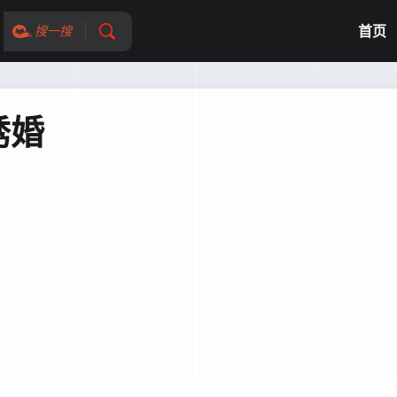
首页
搜一搜
诱婚