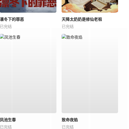
凛冬下的罪恶
天降太奶奶是修仙老祖
已完结
已完结
凤池生春
致命夜焰
已完结
已完结