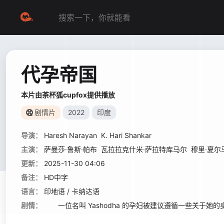
代孕帝国
本片由茶杯狐cupfox提供播放
剧情片
2022
印度
导演：
Haresh Narayan
K. Hari Shankar
主演：
萨曼莎·鲁斯·帕布
瓦拉拉克什米·萨拉特库马尔
穆里·夏尔
更新：
2025-11-30 04:06
备注：
HD中字
语言：
印地语 / 卡纳达语
剧情：
一位名叫 Yashodha 的孕妇被建议遵循一些关于她的