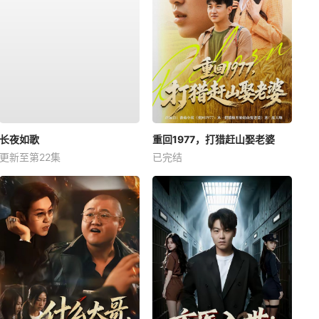
长夜如歌
重回1977，打猎赶山娶老婆
更新至第22集
已完结