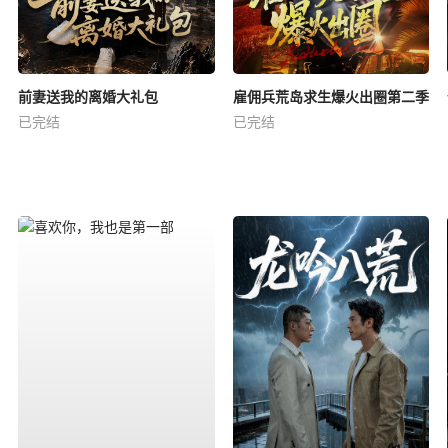
前妻送我的离婚大礼包
雇佣兵荒岛求生爆火出圈第二季
已完结
已完结