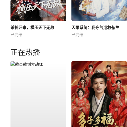
杀神归来，横压天下无敌
因果系统：我夺气运救苍生
已完结
已完结
正在热播